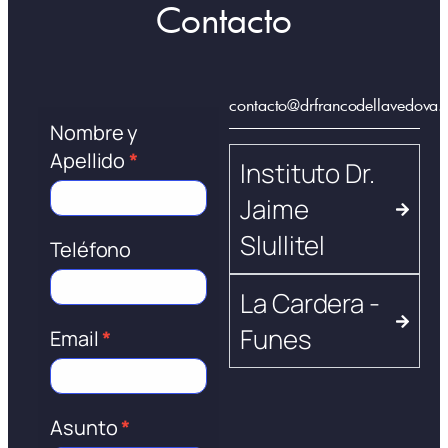
Contacto
contacto@drfrancodellavedova.
Formulario
Nombre y
de
Apellido
*
Instituto Dr.
contacto
Jaime
Slullitel
Teléfono
La Cardera -
Funes
Email
*
Asunto
*