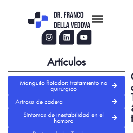
Artículos
Manguito Rotador: tratamiento no
quirúrgico
Artrosis de cadera
Síntomas de inestabilidad en el
hombro