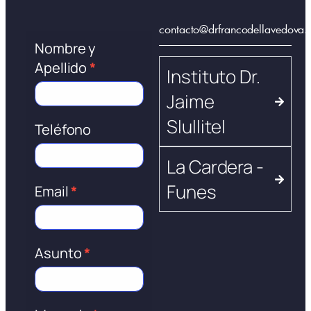
contacto@drfrancodellavedova.
Formulario
Nombre y
de
Apellido
*
Instituto Dr.
contacto
Jaime
Slullitel
Teléfono
La Cardera -
Funes
Email
*
Asunto
*