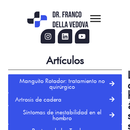
Artículos
Manguito Rotador: tratamiento no
quirúrgico
Artrosis de cadera
Síntomas de inestabilidad en el
hombro