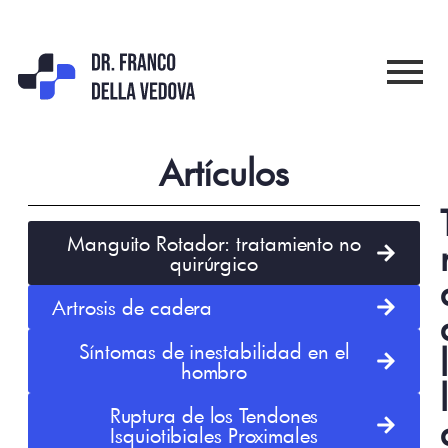
Artículos
Manguito Rotador: tratamiento no
quirúrgico
Artrosis de cadera
Síntomas de inestabilidad en el
hombro
Ruptura de los Tendones
Isquiotibiales Proximales